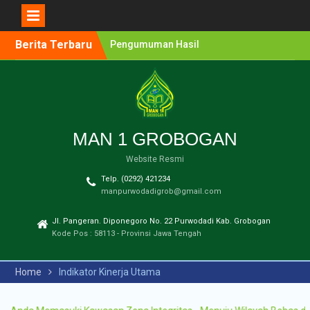
Berita Terbaru
Pengumuman Hasil
Seleksi PMB MAN 1
Grobogan Program
Boarding Sains,
Olimpiade, Tahfidz,
Olahraga Tahun Ajaran
2026-2027
MAN 1 GROBOGAN
Pengumuman Hasil
Website Resmi
Lomba Olimpiade Sains
MTs/SMP Kabupaten
Telp. (0292) 421234
Grobogan Tahun 2026
manpurwodadigrob@gmail.com
Pendaftaran Penerimaan
Murid Baru (PMB) MAN 1
Jl. Pangeran. Diponegoro No. 22 Purwodadi Kab. Grobogan
Grobogan Tahun Ajaran
Kode Pos : 58113 - Provinsi Jawa Tengah
2026-2027
Pengumuman Hasil
Home
Indikator Kinerja Utama
Seleksi PPDB Program
Unggulan MAN 1
Grobogan Tahun Pelajaran