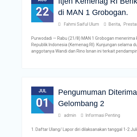
Itjen Kemenag RI Ber
22
di MAN 1 Grobogan.
Fahmi Saiful Ulum
Berita
,
Presta
Purwodadi — Rabu (21/8) MAN 1 Grobogan menerima ku
Republik Indonesia (Kemenag RI). Kunjungan selama d
anggotanya Wandi dan Rino Isnan ini terkait pendamp
Pengumuman Diterima 
JUL
01
Gelombang 2
admin
Informasi Penting
1. Daftar Ulang/ Lapor diri dilaksanakan tanggal 1-2 Ju