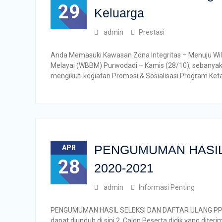
29
Keluarga
admin
Prestasi
Anda Memasuki Kawasan Zona Integritas – Menuju Wila
Melayai (WBBM) Purwodadi – Kamis (28/10), sebanyak
mengikuti kegiatan Promosi & Sosialisasi Program Ke
PENGUMUMAN HASIL
APR
28
2020-2021
admin
Informasi Penting
PENGUMUMAN HASIL SELEKSI DAN DAFTAR ULANG PPDB U
dapat diunduh di sini 2. Calon Peserta didik yang dite