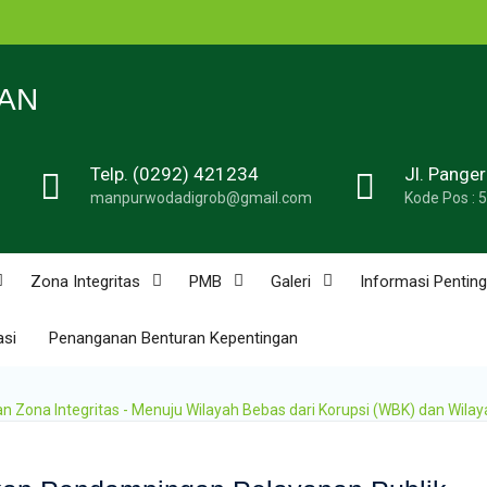
n
N 1
AN
Telp. (0292) 421234
Jl. Pange
de
manpurwodadigrob@gmail.com
Kode Pos : 
n
u
n
Zona Integritas
PMB
Galeri
Informasi Penting
asi
Penanganan Benturan Kepentingan
n
ona Integritas - Menuju Wilayah Bebas dari Korupsi (WBK) dan Wilay