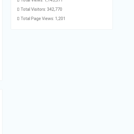
Total Views:
1,145,371
Total Visitors:
342,770
Total Page Views:
1,201