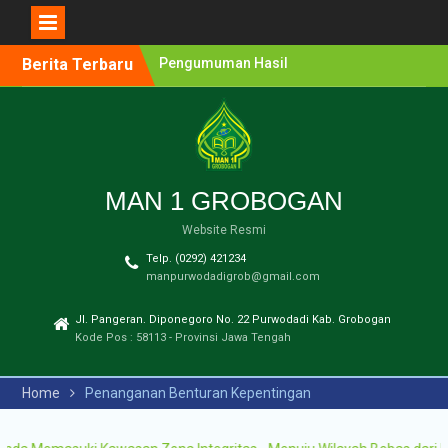
Boarding Sains,
Olimpiade, Tahfidz,
Olahraga Tahun Ajaran
Berita Terbaru
2026-2027
Pengumuman Hasil
Lomba Olimpiade Sains
MTs/SMP Kabupaten
Grobogan Tahun 2026
Pendaftaran Penerimaan
Murid Baru (PMB) MAN 1
MAN 1 GROBOGAN
Grobogan Tahun Ajaran
Website Resmi
2026-2027
Pengumuman Hasil
Telp. (0292) 421234
Seleksi PPDB Program
manpurwodadigrob@gmail.com
Unggulan MAN 1
Grobogan Tahun Pelajaran
Jl. Pangeran. Diponegoro No. 22 Purwodadi Kab. Grobogan
2025-2026
Kode Pos : 58113 - Provinsi Jawa Tengah
Pengumuman Hasil
Seleksi PMB Gelombang 2
Home
Penanganan Benturan Kepentingan
MAN 1 Grobogan Tahun
Ajaran 2026-2027