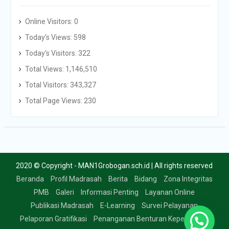
Online Visitors:
0
Today's Views:
598
Today's Visitors:
322
Total Views:
1,146,510
Total Visitors:
343,327
Total Page Views:
230
2020 © Copyright - MAN1Grobogan.sch.id | All rights reserved
Beranda
Profil Madrasah
Berita
Bidang
Zona Integritas
PMB
Galeri
Informasi Penting
Layanan Online
Publikasi Madrasah
E-Learning
Survei Pelayanan
Pelaporan Gratifikasi
Penanganan Benturan Kepentingan