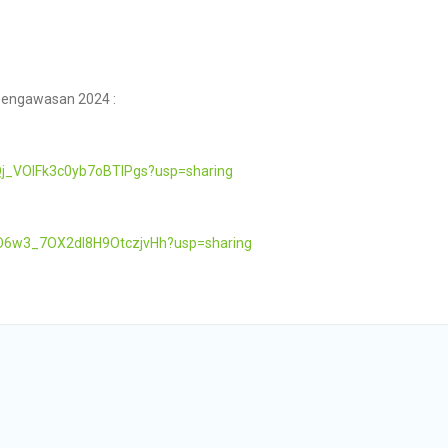
 Pengawasan 2024 :
EQj_VOIFk3c0yb7oBTIPgs?usp=sharing
QwO6w3_7OX2dI8H9OtczjvHh?usp=sharing