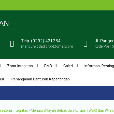
n
N 1
AN
Telp. (0292) 421234
Jl. Pange
de
manpurwodadigrob@gmail.com
Kode Pos : 
n
u
n
Zona Integritas
PMB
Galeri
Informasi Penting
asi
Penanganan Benturan Kepentingan
n
ona Integritas - Menuju Wilayah Bebas dari Korupsi (WBK) dan Wilay