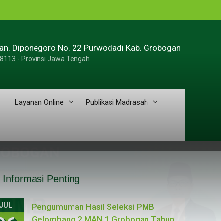
ran. Diponegoro No. 22 Purwodadi Kab. Grobogan
58113 - Provinsi Jawa Tengah
Layanan Online
Publikasi Madrasah
Informasi Penting
JUL
Pengumuman Hasil Seleksi PMB
Gelombang 2 MAN 1 Grobogan Tahun