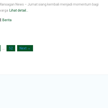
Mansagan News – Jumat siang kembali menjadi momentum bagi
warga
Lihat detail...
Berita
…
52
Next →