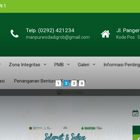
N 1
Telp. (0292) 421234
Jl. Pange
de
manpurwodadigrob@gmail.com
Kode Pos : 
n
u
n
Zona Integritas
PMB
Galeri
Informasi Penting
n
asi
Penanganan Benturan Kepentingan
1
2
3
4
n