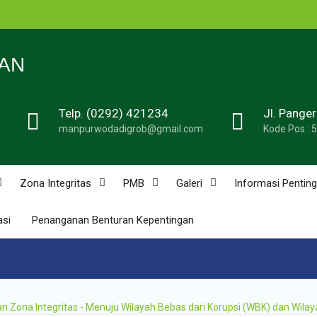
n
N 1
AN
Telp. (0292) 421234
Jl. Pange
de
manpurwodadigrob@gmail.com
Kode Pos : 
n
u
n
Zona Integritas
PMB
Galeri
Informasi Penting
asi
Penanganan Benturan Kepentingan
n
ona Integritas - Menuju Wilayah Bebas dari Korupsi (WBK) dan Wilay