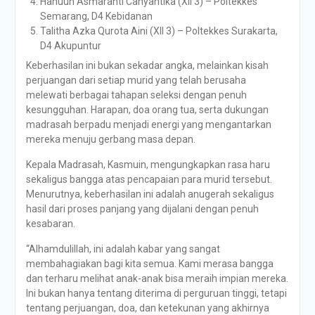
Hanuun Asmaranti Cahyantika (XII 3) – Poltekkes
Semarang, D4 Kebidanan
Talitha Azka Qurota Aini (XII 3) – Poltekkes Surakarta,
D4 Akupuntur
Keberhasilan ini bukan sekadar angka, melainkan kisah
perjuangan dari setiap murid yang telah berusaha
melewati berbagai tahapan seleksi dengan penuh
kesungguhan. Harapan, doa orang tua, serta dukungan
madrasah berpadu menjadi energi yang mengantarkan
mereka menuju gerbang masa depan.
Kepala Madrasah, Kasmuin, mengungkapkan rasa haru
sekaligus bangga atas pencapaian para murid tersebut.
Menurutnya, keberhasilan ini adalah anugerah sekaligus
hasil dari proses panjang yang dijalani dengan penuh
kesabaran.
“Alhamdulillah, ini adalah kabar yang sangat
membahagiakan bagi kita semua. Kami merasa bangga
dan terharu melihat anak-anak bisa meraih impian mereka.
Ini bukan hanya tentang diterima di perguruan tinggi, tetapi
tentang perjuangan, doa, dan ketekunan yang akhirnya