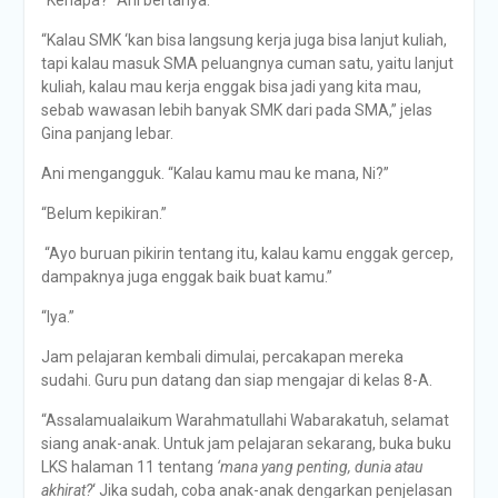
“Kenapa?” Ani bertanya.
“Kalau SMK ‘kan bisa langsung kerja juga bisa lanjut kuliah,
tapi kalau masuk SMA peluangnya cuman satu, yaitu lanjut
kuliah, kalau mau kerja enggak bisa jadi yang kita mau,
sebab wawasan lebih banyak SMK dari pada SMA,” jelas
Gina panjang lebar.
Ani mengangguk. “Kalau kamu mau ke mana, Ni?”
“Belum kepikiran.”
“Ayo buruan pikirin tentang itu, kalau kamu enggak gercep,
dampaknya juga enggak baik buat kamu.”
“Iya.”
Jam pelajaran kembali dimulai, percakapan mereka
sudahi. Guru pun datang dan siap mengajar di kelas 8-A.
“Assalamualaikum Warahmatullahi Wabarakatuh, selamat
siang anak-anak. Untuk jam pelajaran sekarang, buka buku
LKS halaman 11 tentang
‘mana yang penting, dunia atau
akhirat?
‘ Jika sudah, coba anak-anak dengarkan penjelasan