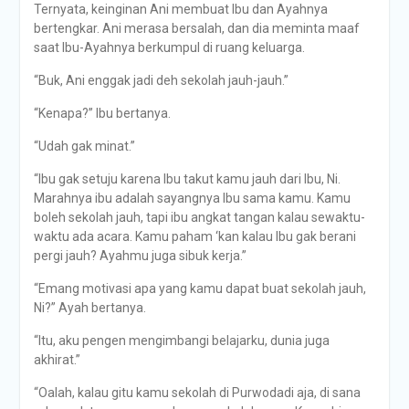
Ternyata, keinginan Ani membuat Ibu dan Ayahnya
bertengkar. Ani merasa bersalah, dan dia meminta maaf
saat Ibu-Ayahnya berkumpul di ruang keluarga.
“Buk, Ani enggak jadi deh sekolah jauh-jauh.”
“Kenapa?” Ibu bertanya.
“Udah gak minat.”
“Ibu gak setuju karena Ibu takut kamu jauh dari Ibu, Ni.
Marahnya ibu adalah sayangnya Ibu sama kamu. Kamu
boleh sekolah jauh, tapi ibu angkat tangan kalau sewaktu-
waktu ada acara. Kamu paham ‘kan kalau Ibu gak berani
pergi jauh? Ayahmu juga sibuk kerja.”
“Emang motivasi apa yang kamu dapat buat sekolah jauh,
Ni?” Ayah bertanya.
“Itu, aku pengen mengimbangi belajarku, dunia juga
akhirat.”
“Oalah, kalau gitu kamu sekolah di Purwodadi aja, di sana