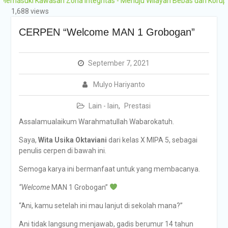
ki Kawasan Zona Integritas - Menuju Wilayah Bebas dari Korupsi (WBK
Grobogan Program
1,688 views
Boarding Sains,
Olimpiade, Tahfidz,
CERPEN “Welcome MAN 1 Grobogan”
Olahraga Tahun Ajaran
2026-2027
September 7, 2021
Mulyo Hariyanto
Lain - lain
,
Prestasi
Assalamualaikum Warahmatullah Wabarokatuh.
Saya,
Wita Usika Oktaviani
dari kelas X MIPA 5, sebagai
penulis cerpen di bawah ini.
Semoga karya ini bermanfaat untuk yang membacanya.
“Welcome
MAN 1 Grobogan”
“Ani, kamu setelah ini mau lanjut di sekolah mana?”
Ani tidak langsung menjawab, gadis berumur 14 tahun