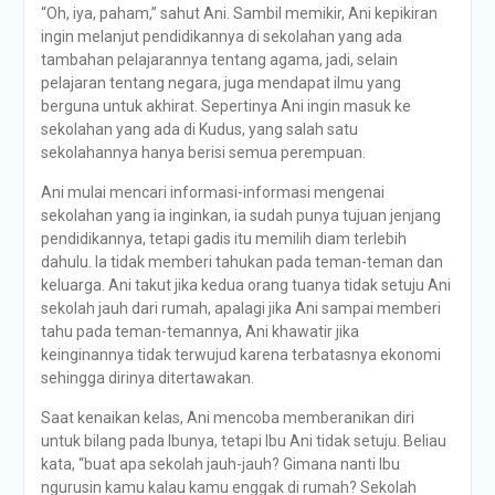
“Oh, iya, paham,” sahut Ani. Sambil memikir, Ani kepikiran
ingin melanjut pendidikannya di sekolahan yang ada
tambahan pelajarannya tentang agama, jadi, selain
pelajaran tentang negara, juga mendapat ilmu yang
berguna untuk akhirat. Sepertinya Ani ingin masuk ke
sekolahan yang ada di Kudus, yang salah satu
sekolahannya hanya berisi semua perempuan.
Ani mulai mencari informasi-informasi mengenai
sekolahan yang ia inginkan, ia sudah punya tujuan jenjang
pendidikannya, tetapi gadis itu memilih diam terlebih
dahulu. Ia tidak memberi tahukan pada teman-teman dan
keluarga. Ani takut jika kedua orang tuanya tidak setuju Ani
sekolah jauh dari rumah, apalagi jika Ani sampai memberi
tahu pada teman-temannya, Ani khawatir jika
keinginannya tidak terwujud karena terbatasnya ekonomi
sehingga dirinya ditertawakan.
Saat kenaikan kelas, Ani mencoba memberanikan diri
untuk bilang pada Ibunya, tetapi Ibu Ani tidak setuju. Beliau
kata, “buat apa sekolah jauh-jauh? Gimana nanti Ibu
ngurusin kamu kalau kamu enggak di rumah? Sekolah