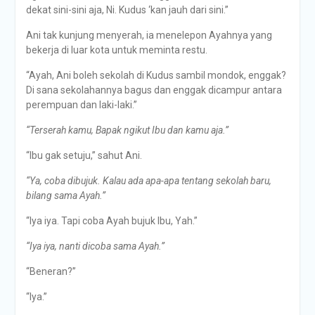
dekat sini-sini aja, Ni. Kudus ‘kan jauh dari sini.”
Ani tak kunjung menyerah, ia menelepon Ayahnya yang
bekerja di luar kota untuk meminta restu.
“Ayah, Ani boleh sekolah di Kudus sambil mondok, enggak?
Di sana sekolahannya bagus dan enggak dicampur antara
perempuan dan laki-laki.”
“Terserah kamu, Bapak ngikut Ibu dan kamu aja.”
“Ibu gak setuju,” sahut Ani.
“Ya, coba dibujuk. Kalau ada apa-apa tentang sekolah baru,
bilang sama Ayah.”
“Iya iya. Tapi coba Ayah bujuk Ibu, Yah.”
“Iya iya, nanti dicoba sama Ayah.”
“Beneran?”
“Iya.”