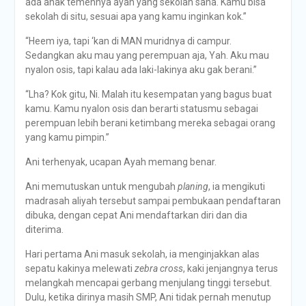
ada anak temennya ayah yang sekolah sana. Kamu bisa
sekolah di situ, sesuai apa yang kamu inginkan kok.”
“Heem iya, tapi ‘kan di MAN muridnya di campur.
Sedangkan aku mau yang perempuan aja, Yah. Aku mau
nyalon osis, tapi kalau ada laki-lakinya aku gak berani.”
“Lha? Kok gitu, Ni. Malah itu kesempatan yang bagus buat
kamu. Kamu nyalon osis dan berarti statusmu sebagai
perempuan lebih berani ketimbang mereka sebagai orang
yang kamu pimpin.”
Ani terhenyak, ucapan Ayah memang benar.
Ani memutuskan untuk mengubah
planing
, ia mengikuti
madrasah aliyah tersebut sampai pembukaan pendaftaran
dibuka, dengan cepat Ani mendaftarkan diri dan dia
diterima.
Hari pertama Ani masuk sekolah, ia menginjakkan alas
sepatu kakinya melewati
zebra cross
, kaki jenjangnya terus
melangkah mencapai gerbang menjulang tinggi tersebut.
Dulu, ketika dirinya masih SMP, Ani tidak pernah menutup