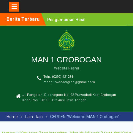
Berita Terbaru
Pengumuman Hasil
Lomba Olimpiade Sains
MTs/SMP Kabupaten
Grobogan Tahun 2026
Pendaftaran Penerimaan
Murid Baru (PMB) MAN 1
Grobogan Tahun Ajaran
MAN 1 GROBOGAN
2026-2027
Website Resmi
Pengumuman Hasil
Seleksi PPDB Program
Telp. (0292) 421234
Unggulan MAN 1
manpurwodadigrob@gmail.com
Grobogan Tahun Pelajaran
2025-2026
Jl. Pangeran. Diponegoro No. 22 Purwodadi Kab. Grobogan
Pengumuman Hasil
Kode Pos : 58113 - Provinsi Jawa Tengah
Seleksi PMB Gelombang 2
MAN 1 Grobogan Tahun
Home
Lain - lain
CERPEN “Welcome MAN 1 Grobogan”
Ajaran 2026-2027
Pengumuman Hasil
Seleksi PMB MAN 1