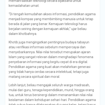
memanfaatkan teknologi secara bijaksana untuk
kemaslahatan umat.
“Di tengah kemudahan akses informasi, pendidikan agama
menjadi kompas yang membimbing manusia untuk tetap
berada di jalan yang benar. Kemajuan teknologi harus
berjalan seiring dengan kemajuan akhlak,” ujar beliau
dalam khotbahnya.
Khotib juga mengingatkan pentingnya budaya tabayun
atau verifikasi informasi sebelum mempercayai dan
menyebarkannya. Nilai-nilai tersebut merupakan ajaran
Islam yang sangat relevan dalam menghadapi fenomena
penyebaran informasi yang begitu cepat di era digital.
Pendidikan agama yang kuat akan melahirkan generasi
yang tidak hanya cerdas secara intelektual, tetapi juga
matang secara spiritual dan moral.
Lebih lanjut, beliau mengajak seluruh warga madrasah,
mulai dari guru, tenaga kependidikan, murid, hingga orang
tua, untuk terus bersinergi dalam menanamkan nilai-nilai
keislaman dalam kehidupan sehari-hari. Pendidikan agama
tidak cukup hanya dilaksanakan di ruang kelas, tetapi harus