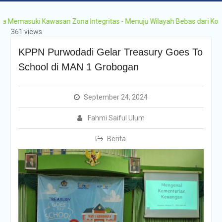
Grobogan Program
Boarding Sains,
suki Kawasan Zona Integritas - Menuju Wilayah Bebas dari Korupsi (
Olimpiade, Tahfidz,
361 views
Olahraga Tahun Ajaran
2026-2027
KPPN Purwodadi Gelar Treasury Goes To
School di MAN 1 Grobogan
September 24, 2024
Fahmi Saiful Ulum
Berita