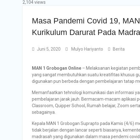
2,104 views
Masa Pandemi Covid 19, MAN
Kurikulum Darurat Pada Madr
Juni 5, 2020
Mulyo Hariyanto
Berita
MAN 1 Grobogan Online
– Melaksanan kegiatan pembe
yang sangat membutuhkan suatu kreatifitas khusus 
digunakan pun berbeda dengan pembelajaran tatap muk
Memanfaatkan tehnologi komunikasi dan informasi ya
pembelajaran jarak jauh. Bermacam-macam aplikasi pe
Classroom, Quipper School, Rumah belajar, Zoom sert
sebagainya.
Kepala MAN 1 Grobogan Suprapto pada Kamis (4/6) me
tidak berjalan dengan lancar seperti biasanya, keme
madrasah yang digunakan dalam masa pendemi covid 19.