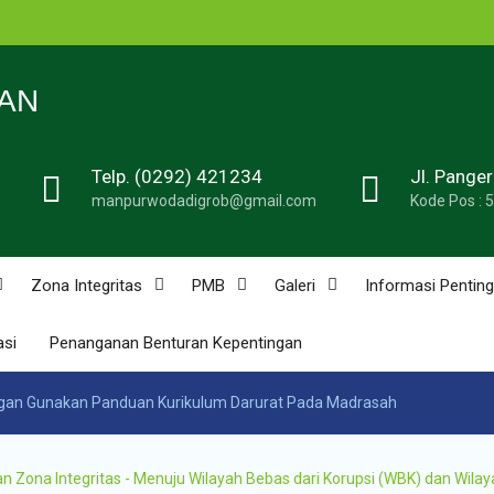
n
N 1
AN
Telp. (0292) 421234
Jl. Pange
de
manpurwodadigrob@gmail.com
Kode Pos : 
n
u
n
Zona Integritas
PMB
Galeri
Informasi Penting
asi
Penanganan Benturan Kepentingan
n
gan Gunakan Panduan Kurikulum Darurat Pada Madrasah
ona Integritas - Menuju Wilayah Bebas dari Korupsi (WBK) dan Wilay