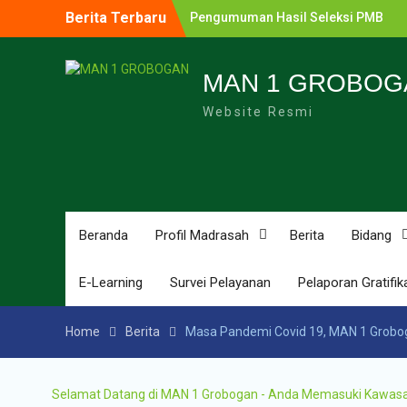
Berita Terbaru
Pengumuman Hasil Seleksi PMB
Gelombang 2 MAN 1 Grobogan Tahu
Ajaran 2026-2027
Pengumuman Hasil Seleksi PMB MA
MAN 1 GROBOG
Grobogan Program Boarding Sains,
Website Resmi
Olimpiade, Tahfidz, Olahraga Tahun
Ajaran 2026-2027
Pengumuman Hasil Lomba Olimpia
Sains MTs/SMP Kabupaten Groboga
Tahun 2026
Pendaftaran Penerimaan Murid Bar
(PMB) MAN 1 Grobogan Tahun Ajara
Beranda
Profil Madrasah
Berita
Bidang
2026-2027
Pengumuman Hasil Seleksi PPDB
E-Learning
Survei Pelayanan
Pelaporan Gratifik
Program Unggulan MAN 1 Groboga
Tahun Pelajaran 2025-2026
Home
Berita
Masa Pandemi Covid 19, MAN 1 Grobo
Selamat Datang di MAN 1 Grobogan - Anda Memasuki Kawasan Z