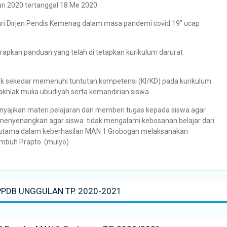
n 2020 tertanggal 18 Me 2020.
ari Dirjen Pendis Kemenag dalam masa pandemi covid 19” ucap
erapkan panduan yang telah di tetapkan kurikulum darurat
idak sekedar memenuhi tuntutan kompetensi (KI/KD) pada kurikulum
akhlak mulia ubudiyah serta kemandirian siswa.
enyajikan materi pelajaran dan memberi tugas kepada siswa agar
 menyenangkan agar siswa tidak mengalami kebosanan belajar dari
ng utama dalam keberhasilan MAN 1 Grobogan melaksanakan
imbuh Prapto. (mulyo)
PDB UNGGULAN TP. 2020-2021