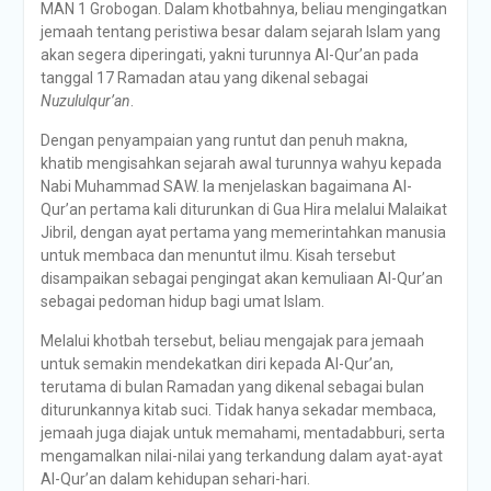
MAN 1 Grobogan. Dalam khotbahnya, beliau mengingatkan
jemaah tentang peristiwa besar dalam sejarah Islam yang
akan segera diperingati, yakni turunnya Al-Qur’an pada
tanggal 17 Ramadan atau yang dikenal sebagai
Nuzululqur’an
.
Dengan penyampaian yang runtut dan penuh makna,
khatib mengisahkan sejarah awal turunnya wahyu kepada
Nabi Muhammad SAW. Ia menjelaskan bagaimana Al-
Qur’an pertama kali diturunkan di Gua Hira melalui Malaikat
Jibril, dengan ayat pertama yang memerintahkan manusia
untuk membaca dan menuntut ilmu. Kisah tersebut
disampaikan sebagai pengingat akan kemuliaan Al-Qur’an
sebagai pedoman hidup bagi umat Islam.
Melalui khotbah tersebut, beliau mengajak para jemaah
untuk semakin mendekatkan diri kepada Al-Qur’an,
terutama di bulan Ramadan yang dikenal sebagai bulan
diturunkannya kitab suci. Tidak hanya sekadar membaca,
jemaah juga diajak untuk memahami, mentadabburi, serta
mengamalkan nilai-nilai yang terkandung dalam ayat-ayat
Al-Qur’an dalam kehidupan sehari-hari.