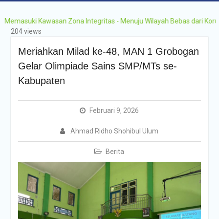
Grobogan Program
Boarding Sains,
ki Kawasan Zona Integritas - Menuju Wilayah Bebas dari Korupsi (WBK
Olimpiade, Tahfidz,
204 views
Olahraga Tahun Ajaran
2026-2027
Meriahkan Milad ke-48, MAN 1 Grobogan
Gelar Olimpiade Sains SMP/MTs se-
Kabupaten
Februari 9, 2026
Ahmad Ridho Shohibul Ulum
Berita