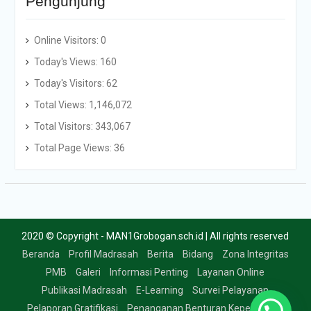
Pengunjung
Online Visitors:
0
Today's Views:
160
Today's Visitors:
62
Total Views:
1,146,072
Total Visitors:
343,067
Total Page Views:
36
2020 © Copyright - MAN1Grobogan.sch.id | All rights reserved
Beranda
Profil Madrasah
Berita
Bidang
Zona Integritas
PMB
Galeri
Informasi Penting
Layanan Online
Publikasi Madrasah
E-Learning
Survei Pelayanan
Pelaporan Gratifikasi
Penanganan Benturan Kepentingan