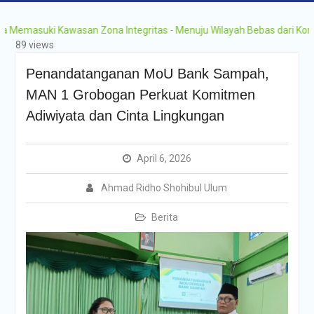
Grobogan Program
Boarding Sains,
uki Kawasan Zona Integritas - Menuju Wilayah Bebas dari Korupsi (W
Olimpiade, Tahfidz,
89 views
Olahraga Tahun Ajaran
2026-2027
Penandatanganan MoU Bank Sampah,
MAN 1 Grobogan Perkuat Komitmen
Adiwiyata dan Cinta Lingkungan
April 6, 2026
Ahmad Ridho Shohibul Ulum
Berita