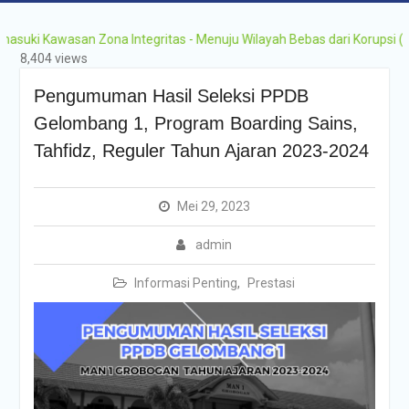
Grobogan Program
Boarding Sains,
i Kawasan Zona Integritas - Menuju Wilayah Bebas dari Korupsi (WBK)
Olimpiade, Tahfidz,
8,404 views
Olahraga Tahun Ajaran
2026-2027
Pengumuman Hasil Seleksi PPDB
Gelombang 1, Program Boarding Sains,
Tahfidz, Reguler Tahun Ajaran 2023-2024
Mei 29, 2023
admin
Informasi Penting
,
Prestasi