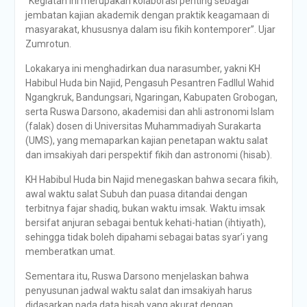
“Kegiatan ini merupakan kolaborasi penting sebagai
jembatan kajian akademik dengan praktik keagamaan di
masyarakat, khususnya dalam isu fikih kontemporer”. Ujar
Zumrotun.
Lokakarya ini menghadirkan dua narasumber, yakni KH
Habibul Huda bin Najid, Pengasuh Pesantren Fadllul Wahid
Ngangkruk, Bandungsari, Ngaringan, Kabupaten Grobogan,
serta Ruswa Darsono, akademisi dan ahli astronomi Islam
(falak) dosen di Universitas Muhammadiyah Surakarta
(UMS), yang memaparkan kajian penetapan waktu salat
dan imsakiyah dari perspektif fikih dan astronomi (hisab).
KH Habibul Huda bin Najid menegaskan bahwa secara fikih,
awal waktu salat Subuh dan puasa ditandai dengan
terbitnya fajar shadiq, bukan waktu imsak. Waktu imsak
bersifat anjuran sebagai bentuk kehati-hatian (ihtiyath),
sehingga tidak boleh dipahami sebagai batas syar’i yang
memberatkan umat.
Sementara itu, Ruswa Darsono menjelaskan bahwa
penyusunan jadwal waktu salat dan imsakiyah harus
didasarkan pada data hisab yang akurat dengan