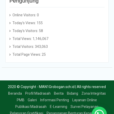
Pengunjung
Online Visitors:
0
Today's Views:
155
Today's Visitors:
58
Total Views:
1,146,067
Total Visitors:
343,063
Total Page Views:
25
2020 © Copyright - MAN1Grobogan.sch.id | All rights reserved
Beranda
Profil Madrasah
Berita
Bidang
Zona Integritas
PMB
Galeri
Informasi Penting
Layanan Online
Publikasi Madrasah
E-Learning
Survei Pelayanan
Pelaporan Gratifikasi
Penanganan Benturan Kepentingan