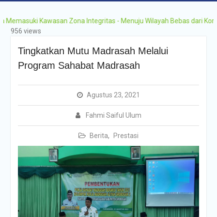
Grobogan Program
Boarding Sains,
suki Kawasan Zona Integritas - Menuju Wilayah Bebas dari Korupsi (W
Olimpiade, Tahfidz,
956 views
Olahraga Tahun Ajaran
2026-2027
Tingkatkan Mutu Madrasah Melalui
Program Sahabat Madrasah
Agustus 23, 2021
Fahmi Saiful Ulum
Berita
,
Prestasi