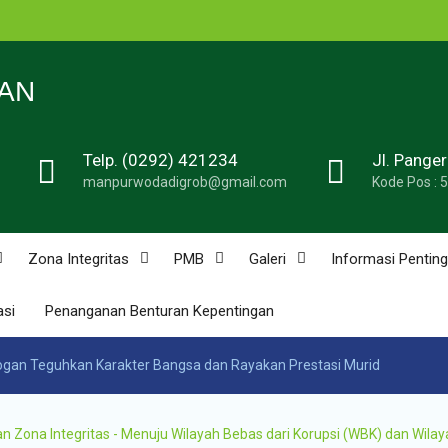
n
N 1
AN
Telp. (0292) 421234
Jl. Pange
de
manpurwodadigrob@gmail.com
Kode Pos : 
n
u
n
Zona Integritas
PMB
Galeri
Informasi Penting
asi
Penanganan Benturan Kepentingan
n
bogan Teguhkan Karakter Bangsa dan Rayakan Prestasi Murid
ona Integritas - Menuju Wilayah Bebas dari Korupsi (WBK) dan Wilay