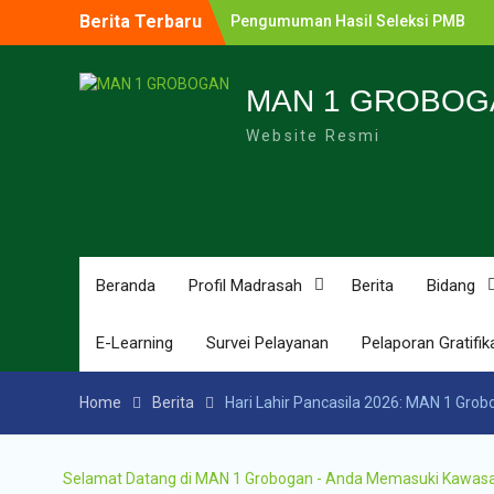
Berita Terbaru
Pengumuman Hasil Seleksi PMB
Gelombang 2 MAN 1 Grobogan Tahu
Ajaran 2026-2027
Pengumuman Hasil Seleksi PMB MA
MAN 1 GROBOG
Grobogan Program Boarding Sains,
Website Resmi
Olimpiade, Tahfidz, Olahraga Tahun
Ajaran 2026-2027
Pengumuman Hasil Lomba Olimpia
Sains MTs/SMP Kabupaten Groboga
Tahun 2026
Pendaftaran Penerimaan Murid Bar
(PMB) MAN 1 Grobogan Tahun Ajara
Beranda
Profil Madrasah
Berita
Bidang
2026-2027
Pengumuman Hasil Seleksi PPDB
E-Learning
Survei Pelayanan
Pelaporan Gratifik
Program Unggulan MAN 1 Groboga
Tahun Pelajaran 2025-2026
Home
Berita
Hari Lahir Pancasila 2026: MAN 1 Gro
Selamat Datang di MAN 1 Grobogan - Anda Memasuki Kawasan Z