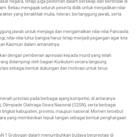
ar negara, tetapi juga pedoman dalam bersikap dan bertindak di
. Beliau mengajak seluruh peserta didik untuk menjadikan nilai-
akter yang berakhlak mulia, toleran, bertanggung jawab, serta
nggung jawab untuk menjaga dan mengamalkan nilai-nilai Pancasila.
 nilai-nilai luhur bangsa harus tetap menjadi pegangan agar kita
 pesan Kasmuin dalam amanatnya.
utkan dengan pemberian apresiasi kepada murid yang telah
 yang didampingi oleh bagian Kurikulum secara langsung
asi sebagai bentuk dukungan dan motivasi untuk terus
meraih prestasi pada berbagai ajang kompetisi, di antaranya
), Olimpiade Olahraga Siswa Nasional (O2SN), serta berbagai
tingkat kabupaten, provinsi, maupun nasional. Momen tersebut
cara yang memberikan tepuk tangan sebagai bentuk penghargaan
MAN 1 Grobogan dalam menumbuhkan budaya berprestasi di