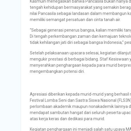
Kasmuin menegaskan bahwa Pancasila bukan hanya das
tengah kehidupan bermasyarakat yang semakin beragam
nilai Pancasila sebagai landasan dalam membangun kar
memiliki semangat persatuan dan cinta tanah air.
“Sebagai generasi penerus bangsa, kalian memiliki ta
Di tengah perkembangan zaman dan kemajuan teknologi,
tidak kehilangan jati diri sebagai bangsa Indonesia,”
Setelah pelaksanaan upacara selesai, kegiatan dilanj
mengukir prestasi di berbagai bidang. Staf Kesiswaan
menyerahkan penghargaan kepada para murid berprest
mengembangkan potensi diri.
Apresiasi diberikan kepada murid-murid yang berhasil 
Festival Lomba Seni dan Sastra Siswa Nasional (FLS3N
perlombaan akademik maupun nonakademik lainnya di 
mendapat sambutan hangat dari seluruh peserta upa
atas kerja keras dan dedikasi para murid.
Kegiatan penghargaan ini menjadi salah satu upaya 