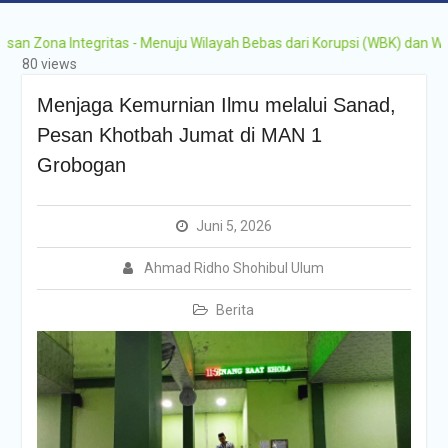
Grobogan Program
Boarding Sains,
na Integritas - Menuju Wilayah Bebas dari Korupsi (WBK) dan Wilayah
Olimpiade, Tahfidz,
80 views
Olahraga Tahun Ajaran
2026-2027
Menjaga Kemurnian Ilmu melalui Sanad,
Pesan Khotbah Jumat di MAN 1
Grobogan
Juni 5, 2026
Ahmad Ridho Shohibul Ulum
Berita