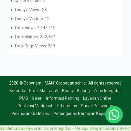
Online Visitors:
0
Today's Views:
23
Today's Visitors:
12
Total Views:
1,145,410
Total Visitors:
342,787
Total Page Views:
389
2020 © Copyright - MAN1Grobogan.sch.id | All rights reserved
Beranda
Profil Madrasah
Berita
Bidang
Zona Integritas
PMB
Galeri
Informasi Penting
Layanan Online
Publikasi Madrasah
E-Learning
Survei Pelayanan
Pelaporan Gratifikasi
Penanganan Benturan Kepentingan
masuki Kawasan Zona Integritas - Menuju Wilayah Bebas dari Korupsi 